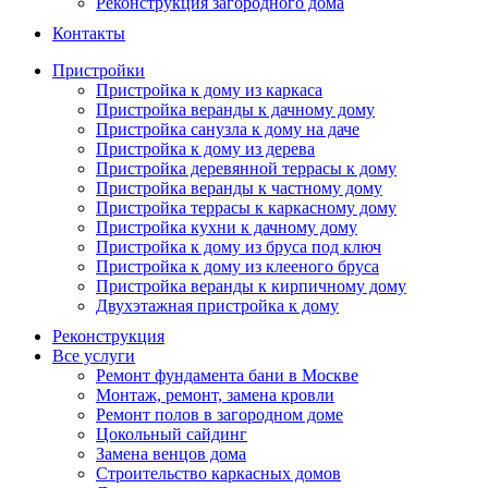
Реконструкция загородного дома
Контакты
Пристройки
Пристройка к дому из каркаса
Пристройка веранды к дачному дому
Пристройка санузла к дому на даче
Пристройка к дому из дерева
Пристройка деревянной террасы к дому
Пристройка веранды к частному дому
Пристройка террасы к каркасному дому
Пристройка кухни к дачному дому
Пристройка к дому из бруса под ключ
Пристройка к дому из клееного бруса
Пристройка веранды к кирпичному дому
Двухэтажная пристройка к дому
Реконструкция
Все услуги
Ремонт фундамента бани в Москве
Монтаж, ремонт, замена кровли
Ремонт полов в загородном доме
Цокольный сайдинг
Замена венцов дома
Строительство каркасных домов